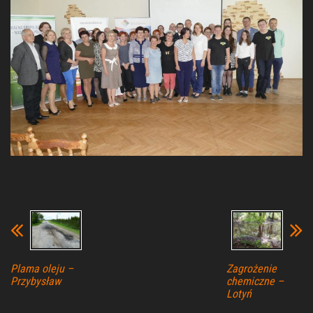
Plama oleju –
Zagrożenie
Przybysław
chemiczne –
Lotyń