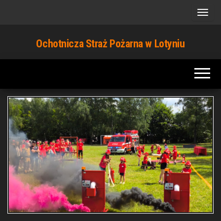
Przejdź
do
treści
Ochotnicza Straż Pożarna w Lotyniu