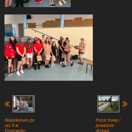
Niepokonani po
Pożar trawy i
raz 4 w
powalone
Feuerwehr-
drzewa