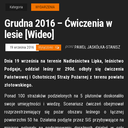
Kategoria
WYDARZENIA
Grudna 2016 – Ćwiczenia w
lesie [Wideo]
przez
PAWEŁ JASKÓŁKA-STANISZ
19 września 2016
Wyłączono
Dnia 19 września na terenie Nadleśnictwa Lipka, leśnictwo
Podgaje, oddział leśny nr 290d. odbyły się ćwiczenia
Państwowej i Ochotniczej Straży Pożarnej z terenu powiatu
złotowskiego.
Ponad 100 strażaków podzielonych na 5 plutonów doskonaliło
swoje umiejętności i wiedzę. Scenariusz ćwiczeń obejmował
rozprzestrzeniający się pożar obszaru leśnego o łącznej
powierzchni 50 ha. Działania podjęte przez SiS przybywające na
miejsce polegały na podejmowaniu doraźnych działań w celu