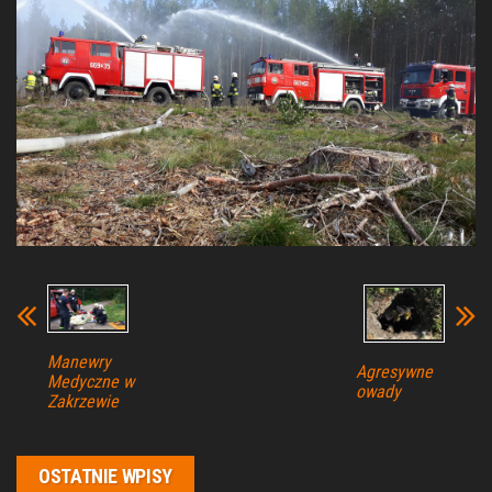
Manewry
Agresywne
Medyczne w
owady
Zakrzewie
OSTATNIE WPISY