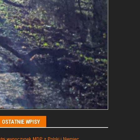
OSTATNIE WPISY
tni wypoczynek MDP z Polski i Niemiec