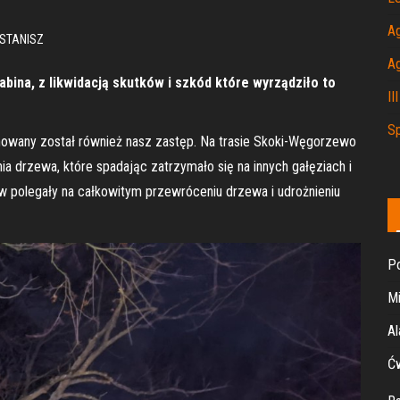
A
STANISZ
A
abina, z likwidacją skutków i szkód które wyrządziło to
II
Sp
owany został również nasz zastęp. Na trasie Skoki-Węgorzewo
 drzewa, które spadając zatrzymało się na innych gałęziach i
ów polegały na całkowitym przewróceniu drzewa i udrożnieniu
Po
Mi
Al
Ćw