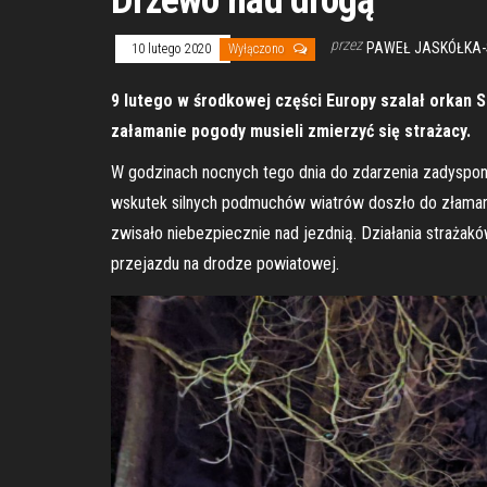
Drzewo nad drogą
przez
PAWEŁ JASKÓŁKA-
10 lutego 2020
Wyłączono
9 lutego w środkowej części Europy szalał orkan S
załamanie pogody musieli zmierzyć się strażacy.
W godzinach nocnych tego dnia do zdarzenia zadyspon
wskutek silnych podmuchów wiatrów doszło do złamania
zwisało niebezpiecznie nad jezdnią. Działania strażak
przejazdu na drodze powiatowej.