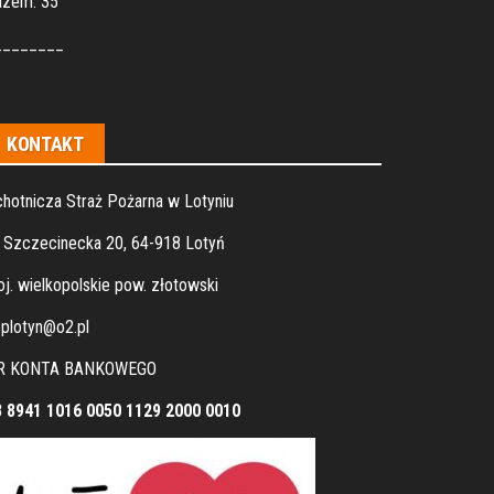
azem: 35
________
KONTAKT
hotnicza Straż Pożarna w Lotyniu
. Szczecinecka 20, 64-918 Lotyń
j. wielkopolskie pow. złotowski
plotyn@o2.pl
R KONTA BANKOWEGO
8 8941 1016 0050 1129 2000 0010