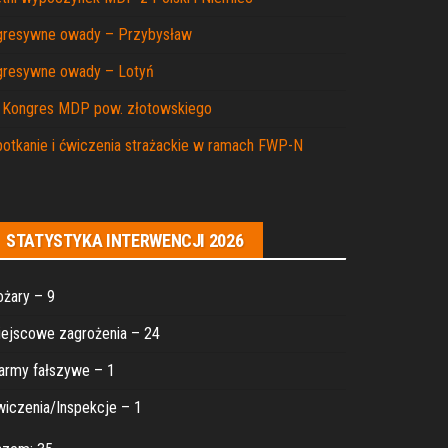
gresywne owady – Przybysław
gresywne owady – Lotyń
I Kongres MDP pow. złotowskiego
otkanie i ćwiczenia strażackie w ramach FWP-N
STATYSTYKA INTERWENCJI 2026
żary – 9
ejscowe zagrożenia – 24
army fałszywe – 1
iczenia/Inspekcje – 1