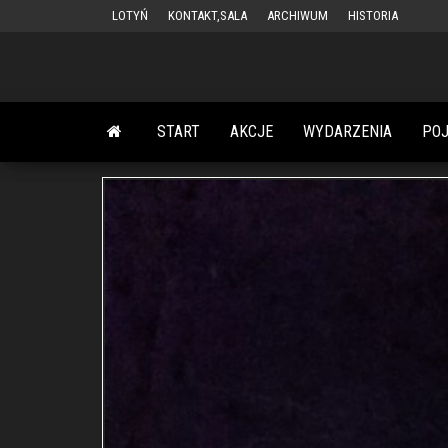
Przejdź
LOTYŃ
KONTAKT,SALA
ARCHIWUM
HISTORIA
do
treści
START
AKCJE
WYDARZENIA
PO