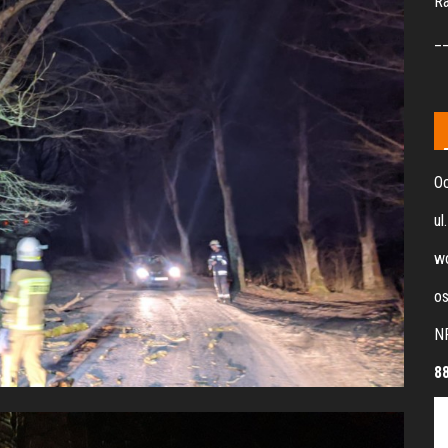
R
_
Oc
ul
wo
os
N
8