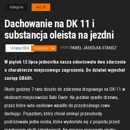
Kategoria
AKCJE
Dachowanie na DK 11 i
substancja oleista na jezdni
przez
PAWEŁ JASKÓŁKA-STANISZ
14 lipca 2024
Wyłączono
W piątek 12 lipca jednostka nasza odnotowała dwa zdarzenia
o charakterze miejscowego zagrożenia. Do działań wyjechał
zastęp GBARt.
Około godziny 7 rano doszło do zdarzenia drogowego na DK-11 w
okolicach miejscowości Babi Dwór. Na jezdnie spadło drzewo,
przez które auto osobowe wpadło do przydrożnego rowu
dachując. Pojazdem, który chciał ominąć przeszkodę
podróżowała jedna osoba, która wydostała się z pojazdu przed
przybyciem służb ratunkowych. Na miejscu pracowały służby