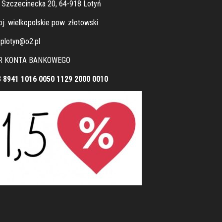
. Szczecinecka 20, 64-918 Lotyń
j. wielkopolskie pow. złotowski
plotyn@o2.pl
R KONTA BANKOWEGO
8 8941 1016 0050 1129 2000 0010