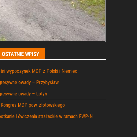
OSTATNIE WPISY
tni wypoczynek MDP z Polski i Niemiec
gresywne owady – Przybysław
gresywne owady – Lotyń
I Kongres MDP pow. złotowskiego
otkanie i ćwiczenia strażackie w ramach FWP-N