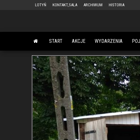
Przejdź
LOTYŃ
KONTAKT,SALA
ARCHIWUM
HISTORIA
do
treści
START
AKCJE
WYDARZENIA
PO