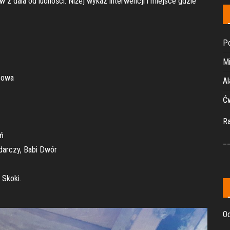
z dala od ludności. Niżej wykaz interwencji i miejsce gdzie
Po
Mi
cowa
Al
Ćw
R
yń
_
odarczy, Babi Dwór
 Skoki.
Oc