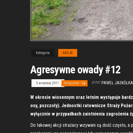
Kategoria
AKCJE
Agresywne owady #12
przez
PAWEŁ JASKÓŁKA
5 września 2017
Wyłączono
W okresie wiosennym oraz letnim występuje bard
osy, pszczoły). Jednostki ratownicze Straży Poża
wyłącznie w przypadkach zaistnienia zagrożenia ży
Do takowej akcji strażacy wzywani są dość często, a pr