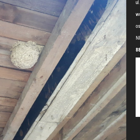
ul
wo
os
N
8