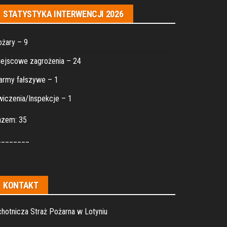
STATYSTYKA INTERWENCJI 2026
żary – 9
ejscowe zagrożenia – 24
army fałszywe – 1
iczenia/Inspekcje – 1
azem: 35
________
KONTAKT
hotnicza Straż Pożarna w Lotyniu