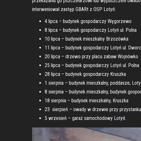
przekazaniu go pszczelarzowi lub wypuszczeni owadów 
interweniował zastęp GBARt z OSP Lotyń:
4 lipca – budynek gospodarczy Węgorzewo
8 lipca – budynek gospodarczy Lotyń ul. Polna
10 lipca – budynek mieszkalny Brzozówka
11 lipca – budynek gospodarczy Lotyń ul. Dwor
20 lipca – drzewo przy placu zabaw Wojnówko
25 lipca – budynek gospodarczy Lotyń ul. Polna
28 lipca – budynek gospodarczy Kruszka
1 sierpnia – budynek mieszkalny, poddasze, Lot
8 sierpnia – budynek mieszkalny, budynek gosp
18 sierpnia – budynek mieszkalny, Kruszka
23 sierpień – owady w drzewie przy przystanku
5 wrzesień – garaż samochodowy Lotyń.