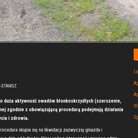
Le
A
-STANISZ
A
zo duża aktywność owadów błonkoskrzydłych (szerszenie,
II
rnej zgodnie z obowiązującą procedurą podejmują działania
Sp
cia i zdrowia.
ocedura skupia się na likwidacji zazwyczaj gniazda i