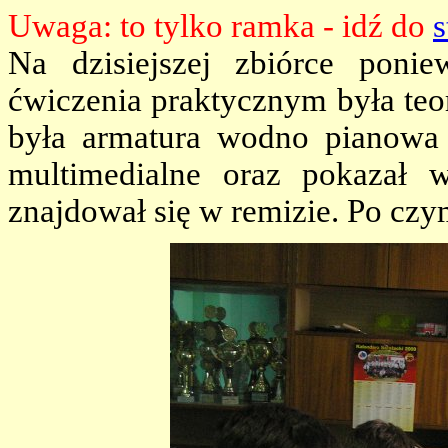
Uwaga: to tylko ramka - idź do
s
Na dzisiejszej zbiórce poni
ćwiczenia praktycznym była teo
była armatura wodno pianowa 
multimedialne oraz pokazał 
znajdował się w remizie. Po czy